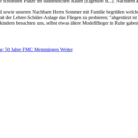
r schönsten Plätze im süddeutschen Raum (Eigenlob st...). Nachdem au
il sowie unseren Nachbarn Herrn Sommer mit Familie begrüßen welche 
t der Lehrer-Schüler-Anlage das Fliegen zu probieren; "abgestürzt ist
lkindern besuchten uns, selbst etwas ältere Modellflieger in Ruhe gabe
rag: 50 Jahre FMC Memmingen
Weiter