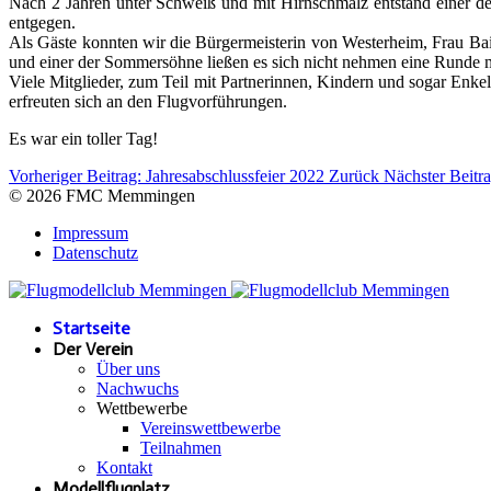
Nach 2 Jahren unter Schweiß und mit Hirnschmalz entstand einer de
entgegen.
Als Gäste konnten wir die Bürgermeisterin von Westerheim, Frau Ba
und einer der Sommersöhne ließen es sich nicht nehmen eine Runde mi
Viele Mitglieder, zum Teil mit Partnerinnen, Kindern und sogar Enke
erfreuten sich an den Flugvorführungen.
Es war ein toller Tag!
Vorheriger Beitrag: Jahresabschlussfeier 2022
Zurück
Nächster Beit
© 2026 FMC Memmingen
Impressum
Datenschutz
Startseite
Der Verein
Über uns
Nachwuchs
Wettbewerbe
Vereinswettbewerbe
Teilnahmen
Kontakt
Modellflugplatz