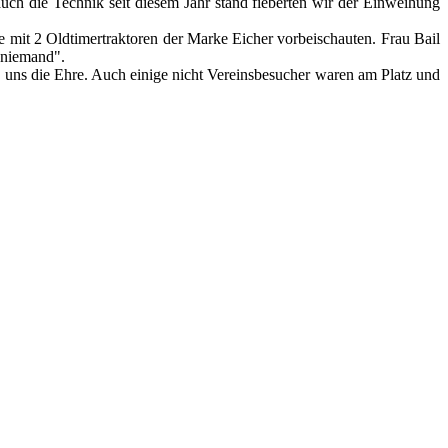
ch die Technik seit diesem Jahr stand fieberten wir der Einweihung
mit 2 Oldtimertraktoren der Marke Eicher vorbeischauten. Frau Bail
 niemand".
n uns die Ehre. Auch einige nicht Vereinsbesucher waren am Platz und