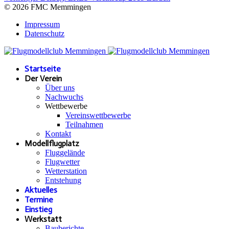
© 2026 FMC Memmingen
Impressum
Datenschutz
Startseite
Der Verein
Über uns
Nachwuchs
Wettbewerbe
Vereinswettbewerbe
Teilnahmen
Kontakt
Modellflugplatz
Fluggelände
Flugwetter
Wetterstation
Entstehung
Aktuelles
Termine
Einstieg
Werkstatt
Bauberichte