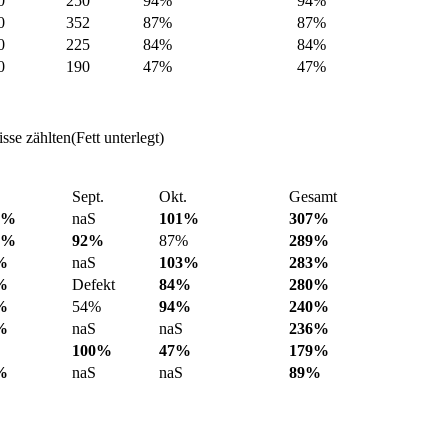
0
250
94%
94%
0
352
87%
87%
0
225
84%
84%
0
190
47%
47%
se zählten(Fett unterlegt)
Sept.
Okt.
Gesamt
3%
naS
101%
307%
0%
92%
87%
289%
%
naS
103%
283%
%
Defekt
84%
280%
%
54%
94%
240%
%
naS
naS
236%
100%
47%
179%
%
naS
naS
89%