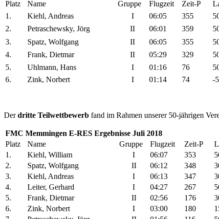
Platz
Name
Gruppe
Flugzeit
Zeit-P
L
1.
Kiehl, Andreas
I
06:05
355
5
2.
Petraschewsky, Jörg
II
06:01
359
5
3.
Spatz, Wolfgang
II
06:05
355
5
4.
Frank, Dietmar
II
05:29
329
5
5.
Uhlmann, Hans
I
01:16
76
5
6.
Zink, Norbert
I
01:14
74
-
Der
dritte Teilwettbewerb
fand im Rahmen unserer 50-jährigen Verei
FMC Memmingen E-RES Ergebnisse Juli 2018
Platz
Name
Gruppe
Flugzeit
Zeit-P
L
1.
Kiehl, William
I
06:07
353
5
2.
Spatz, Wolfgang
II
06:12
348
3
3.
Kiehl, Andreas
I
06:13
347
3
4.
Leiter, Gerhard
I
04:27
267
5
5.
Frank, Dietmar
II
02:56
176
3
6.
Zink, Norbert
I
03:00
180
1