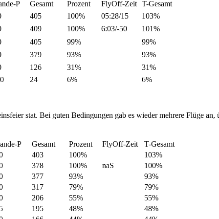
ande-P
Gesamt
Prozent
FlyOff-Zeit
T-Gesamt
0
405
100%
05:28/15
103%
0
409
100%
6:03/-50
101%
0
405
99%
99%
0
379
93%
93%
0
126
31%
31%
50
24
6%
6%
nsfeier stat. Bei guten Bedingungen gab es wieder mehrere Flüge an, ü
ande-P
Gesamt
Prozent
FlyOff-Zeit
T-Gesamt
0
403
100%
103%
0
378
100%
naS
100%
0
377
93%
93%
0
317
79%
79%
0
206
55%
55%
5
195
48%
48%