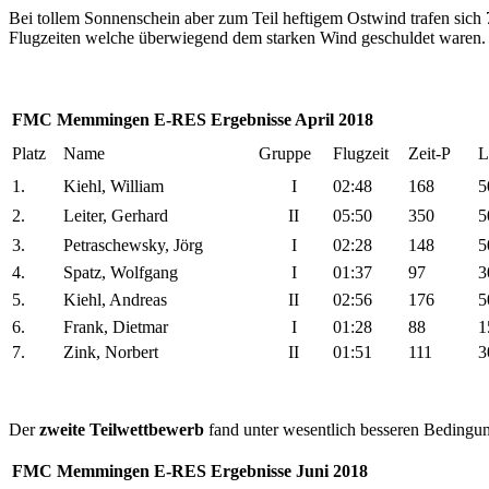
Bei tollem Sonnenschein aber zum Teil heftigem Ostwind trafen sich
Flugzeiten welche überwiegend dem starken Wind geschuldet waren
FMC Memmingen E-RES Ergebnisse April 2018
Platz
Name
Gruppe
Flugzeit
Zeit-P
L
1.
Kiehl, William
I
02:48
168
5
2.
Leiter, Gerhard
II
05:50
350
5
3.
Petraschewsky, Jörg
I
02:28
148
5
4.
Spatz, Wolfgang
I
01:37
97
3
5.
Kiehl, Andreas
II
02:56
176
5
6.
Frank, Dietmar
I
01:28
88
1
7.
Zink, Norbert
II
01:51
111
3
Der
zweite Teilwettbewerb
fand unter wesentlich besseren Bedingung
FMC Memmingen E-RES Ergebnisse Juni 2018