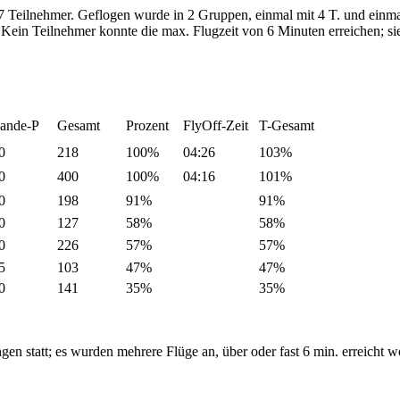
 7 Teilnehmer.
Geflogen wurde in 2 Gruppen, einmal mit 4 T. und einma
.
Kein Teilnehmer konnte die max. Flugzeit von 6 Minuten erreichen; si
ande-P
Gesamt
Prozent
FlyOff-Zeit
T-Gesamt
0
218
100%
04:26
103%
0
400
100%
04:16
101%
0
198
91%
91%
0
127
58%
58%
0
226
57%
57%
5
103
47%
47%
0
141
35%
35%
en statt; es wurden mehrere Flüge an, über oder fast 6 min. erreicht w