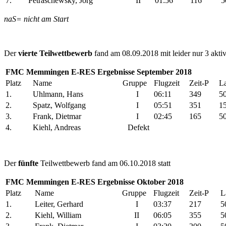
7.
Petraschewsky, Jörg
II
01:56
116
5
naS= nicht am Start
Der
vierte Teilwettbewerb
fand am 08.09.2018 mit leider nur 3 aktiv
FMC Memmingen E-RES Ergebnisse September 2018
Platz
Name
Gruppe
Flugzeit
Zeit-P
L
1.
Uhlmann, Hans
I
06:11
349
5
2.
Spatz, Wolfgang
I
05:51
351
1
3.
Frank, Dietmar
I
02:45
165
5
4.
Kiehl, Andreas
Defekt
Der
fünfte
Teilwettbewerb fand am 06.10.2018 statt
FMC Memmingen E-RES Ergebnisse Oktober 2018
Platz
Name
Gruppe
Flugzeit
Zeit-P
L
1.
Leiter, Gerhard
I
03:37
217
5
2.
Kiehl, William
II
06:05
355
5