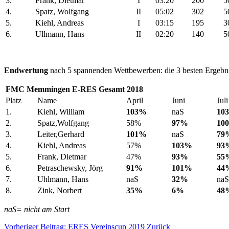
3.
Frank, Dietmar
I
03:20
200
5
4.
Spatz, Wolfgang
II
05:02
302
5
5.
Kiehl, Andreas
I
03:15
195
3
6.
Ullmann, Hans
II
02:20
140
5
Endwertung
nach 5 spannenden Wettbewerben: die 3 besten Ergebnis
FMC Memmingen E-RES Gesamt 2018
Platz
Name
April
Juni
Juli
1.
Kiehl, William
103%
naS
10
2.
Spatz,Wolfgang
58%
97%
10
3.
Leiter,Gerhard
101%
naS
79
4.
Kiehl, Andreas
57%
103%
93
5.
Frank, Dietmar
47%
93%
55
6.
Petraschewsky, Jörg
91%
101%
44
7.
Uhlmann, Hans
naS
32%
naS
8.
Zink, Norbert
35%
6%
48
naS= nicht am Start
Vorheriger Beitrag: ERES Vereinscup 2019
Zurück