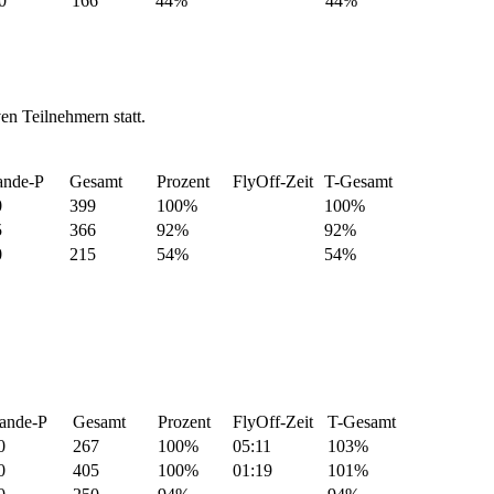
0
166
44%
44%
en Teilnehmern statt.
ande-P
Gesamt
Prozent
FlyOff-Zeit
T-Gesamt
0
399
100%
100%
5
366
92%
92%
0
215
54%
54%
ande-P
Gesamt
Prozent
FlyOff-Zeit
T-Gesamt
0
267
100%
05:11
103%
0
405
100%
01:19
101%